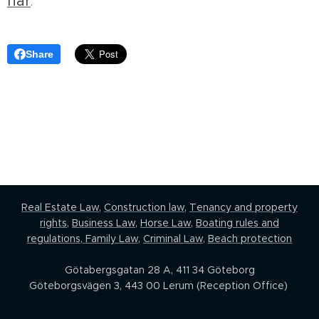
här
.
Share
Real Estate Law,
Construction law
,
Tenancy and property
rights
,
Business Law
,
Horse Law,
Boating rules and
regulations
,
Family Law
,
Criminal Law
,
Beach protection
Götabergsgatan 28 A, 411 34 Göteborg
Göteborgsvägen 3, 443 00 Lerum (Reception Office)