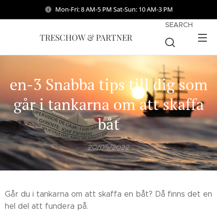
Mon-Fri: 8 AM-5 PM Sat-Sun: 10 AM-3 PM
SEARCH
TRESCHOW & PARTNER
en-3 Snabba tips till dig som
går i tankarna om att skaffa
båt
20/05/2022
Går du i tankarna om att skaffa en båt? Då finns det en
hel del att fundera på.