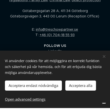
regulations
,
Family Law
,
Criminal Law
,
Beach protection
Götabergsgatan 28 A, 411 34 Göteborg
Göteborgsvägen 3, 443 00 Lerum (Reception Office)
E:
info@treschowpartner.se
T:
+46 (0) 704-18 55 93
FOLLOW US
LinkedIn
Facebook
Vi använder cookies för att möjliggöra en korrekt funktion
I
nstagram
och säkerhet på vår hemsida, och för att erbjuda dig bästa
Youtube
möjliga användarupplevelse.
TERMS AND CONDITIONS / CONSUMER DISPUTES BOARD
Acceptera endast nödvändiga
Acceptera alla
Languages
Open advanced settings
Svenska
English