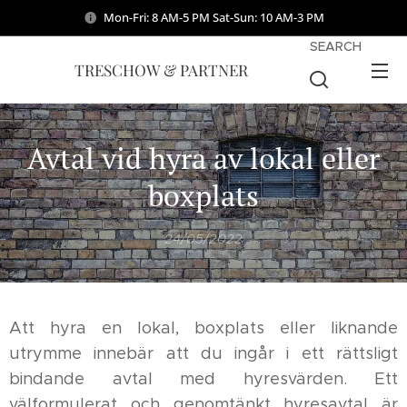
Mon-Fri: 8 AM-5 PM Sat-Sun: 10 AM-3 PM
SEARCH
TRESCHOW & PARTNER
Avtal vid hyra av lokal eller
boxplats
24/05/2022
Att hyra en lokal, boxplats eller liknande
utrymme innebär att du ingår i ett rättsligt
bindande avtal med hyresvärden. Ett
välformulerat och genomtänkt hyresavtal är