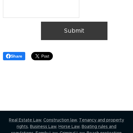
Submit
Share
Real Estate Law,
Construction law
,
Tenancy and property
rights
,
Business Law
,
Horse Law,
Boating rules and