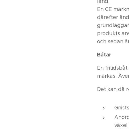
land.
En CE märkn
därefter änd
grundläggand
produkts anv
och sedan änd
Båtar
En fritidsbå
märkas. Även
Det kan då r
Gnist
Anord
växel