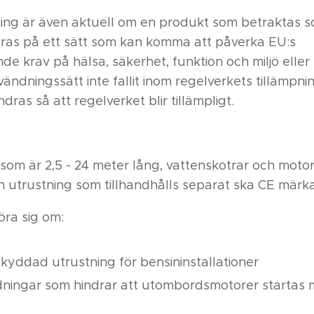
ing är även aktuell om en produkt som betraktas 
ras på ett sätt som kan komma att påverka EU:s
e krav på hälsa, säkerhet, funktion och miljö eller
ändningssätt inte fallit inom regelverkets tillämp
ras så att regelverket blir tillämpligt.
t som är 2,5 - 24 meter lång, vattenskotrar och mot
 utrustning som tillhandhålls separat ska CE märka
öra sig om:
skyddad utrustning för bensininstallationer
ningar som hindrar att utombordsmotorer startas 