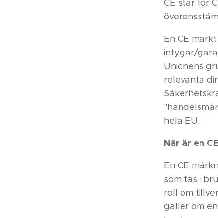
CE står för 
överensstäm
En CE märkt 
intygar/gar
Unionens gru
relevanta di
Säkerhetskra
"handelsmärk
hela EU.
När är en C
En CE märkni
som tas i br
roll om till
gäller om en