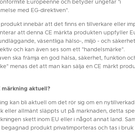
Conformité Européenne och betyder ungefär "i
melse med EG-direktiven".
produkt innebär att det finns en tillverkare eller i
anterar att denna CE märkta produkten uppfyller E
ndläggande, väsentliga hälso-, miljö - och säkerhet
rektiv och kan även ses som ett "handelsmärke".
ven ska främja en god hälsa, säkerhet, funktion och
e" menas det att man kan sälja en CE märkt produk
E märkning aktuell?
ng kan bli aktuell om det rör sig om en nytillverka
uk eller allmänt släppts ut på marknaden, detta spe
verkningen skett inom EU eller i något annat land. S
 begagnad produkt privatimporteras och tas i bruk i