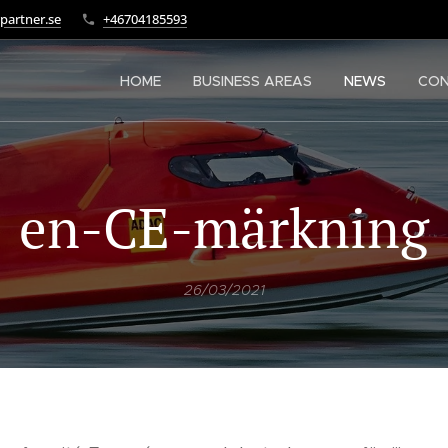
partner.se
+46704185593
HOME
BUSINESS AREAS
NEWS
CO
en-CE-märkning
26/03/2021