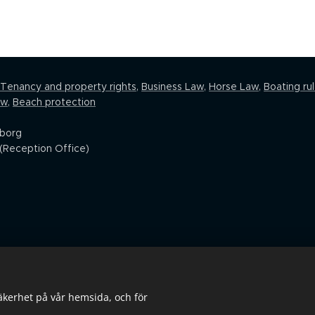
Tenancy and property rights
,
Business Law
,
Horse Law,
Boating ru
aw
,
Beach protection
eborg
(Reception Office)
säkerhet på vår hemsida, och för