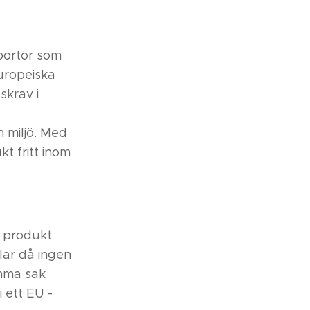
mportör som
uropeiska
skrav i
 miljö. Med
t fritt inom
d produkt
lar då ingen
amma sak
 ett EU -