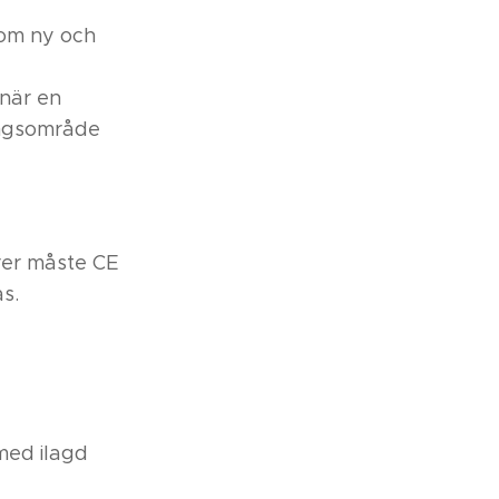
som ny och
 när en
ningsområde
orer måste CE
s.
med ilagd