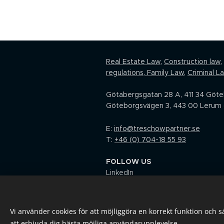
Real Estate Law,
Construction law
,
regulations
,
Family Law
,
Criminal L
Götabergsgatan 28 A, 411 34 Göt
Göteborgsvägen 3, 443 00 Lerum 
E:
info@treschowpartner.se
T:
+46 (0) 704-18 55 93
FOLLOW US
LinkedIn
Facebook
I
nstagram
Youtube
Vi använder cookies för att möjliggöra en korrekt funktion och 
att erbjuda dig bästa möjliga användarupplevelse.