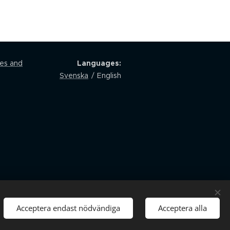
les and
Languages
Svenska
English
Acceptera endast nödvändiga
Acceptera alla