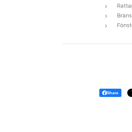
Ratta
Bräns
Fönst
Share