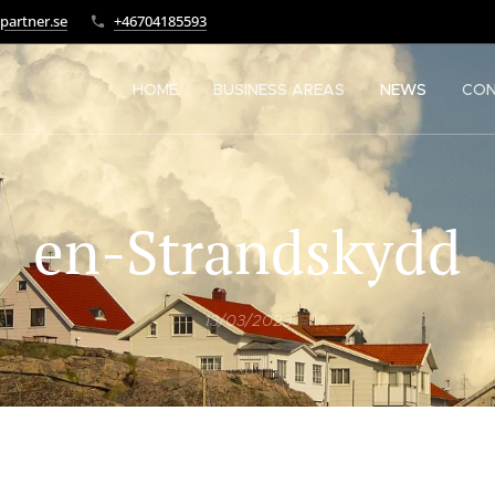
partner.se
+46704185593
HOME
BUSINESS AREAS
NEWS
CO
en-Strandskydd
13/03/2023