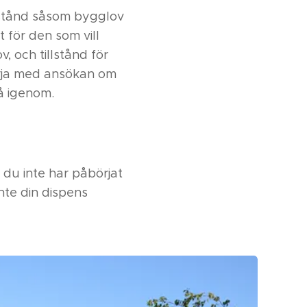
llstånd såsom bygglov
gt för den som vill
 och tillstånd för
örja med ansökan om
få igenom.
 du inte har påbörjat
inte din dispens