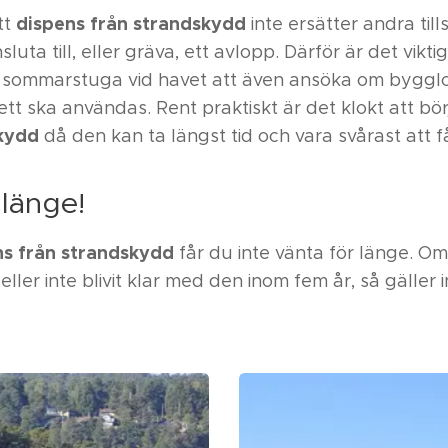
dispens från strandskydd
tt
inte ersätter andra ti
sluta till, eller gräva, ett avlopp. Därför är det vikti
sommarstuga vid havet att även ansöka om bygglov,
tt ska användas. Rent praktiskt är det klokt att b
skydd
då den kan ta längst tid och vara svårast att 
 länge!
ns från strandskydd
får du inte vänta för länge. Om
eller inte blivit klar med den inom fem år, så gäller 