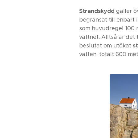
Strandskydd
gäller öv
begränsat till enbart
som huvudregel 100 me
vattnet. Alltså är de
s
beslutat om utökat
vatten, totalt 600 me