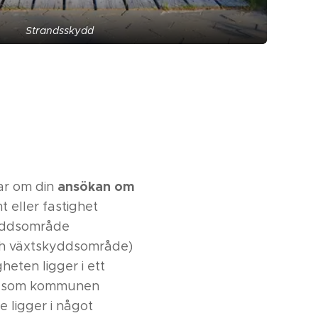
Strandsskydd
ansökan om
ar om din
 eller fastighet
skyddsområde
och växtskyddsområde)
eten ligger i ett
de som kommunen
e ligger i något