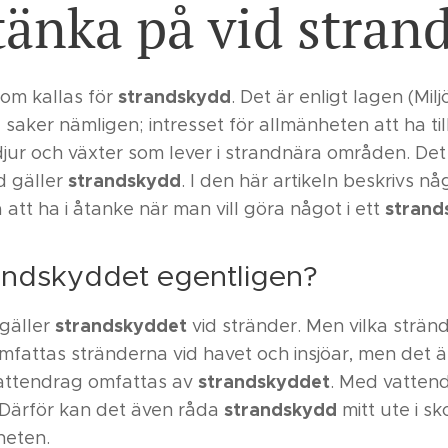
 tänka på vid stra
strandskydd
som kallas för
. Det är enligt lagen (Mi
 saker nämligen; intresset för allmänheten att ha till
 djur och växter som lever i strandnära områden. Det
strandskydd
d gäller
. I den här artikeln beskrivs n
stran
att ha i åtanke när man vill göra något i ett
randskyddet egentligen?
strandskyddet
gäller
vid stränder. Men vilka strän
omfattas stränderna vid havet och insjöar, men det ä
strandskyddet
vattendrag omfattas av
. Med vatten
strandskydd
. Därför kan det även råda
mitt ute i sk
rheten.