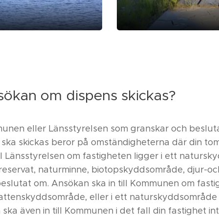
sökan om dispens skickas?
unen eller Länsstyrelsen som granskar och beslut
ska skickas beror på omständigheterna där din tomt
ill Länsstyrelsen om fastigheten ligger i ett natur
urreservat, naturminne, biotopskyddsområde, djur-
lutat om. Ansökan ska in till Kommunen om fastigh
vattenskyddsområde, eller i ett naturskyddsområ
ka även in till Kommunen i det fall din fastighet int