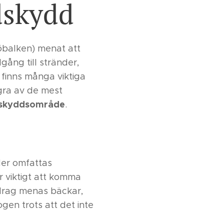
ndskydd
ljöbalken) menat att
gång till stränder,
 finns många viktiga
ågra av de mest
dskyddsområde
.
der omfattas
r viktigt att komma
drag menas bäckar,
ogen trots att det inte