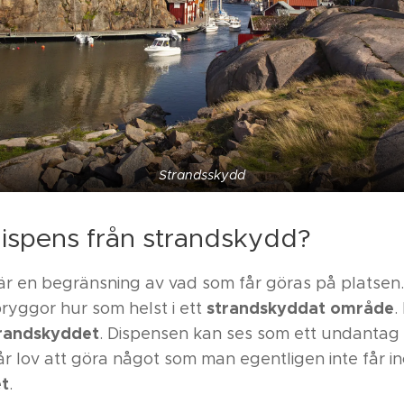
Strandsskydd
ispens från strandskydd?
r en begränsning av vad som får göras på platsen
strandskyddat område
bryggor hur som helst i ett
.
trandskyddet
. Dispensen kan ses som ett undantag
r lov att göra något som man egentligen inte får i
t
.