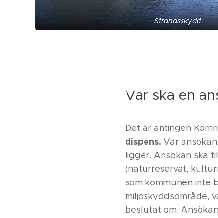
Strandsskydd
Var ska en an
Det är antingen Komm
dispens.
Var ansökan 
ligger. Ansökan ska t
(naturreservat, kult
som kommunen inte bes
miljöskyddsområde, 
beslutat om. Ansökan s