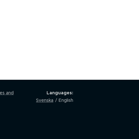
les and
Languages
Svenska
English