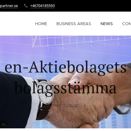
partner.se
+46704185593
HOME
BUSINESS AREAS
NEWS
CO
en-Aktiebolagets
bolagsstämma
24/05/2022