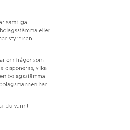
r samtliga
n bolagsstämma eller
har styrelsen
tar om frågor som
ka disponeras, vilka
 i en bolagsstämma,
r bolagsmannen har
 är du varmt