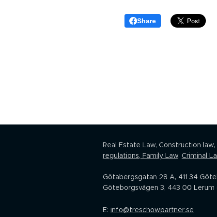
Share
Real Estate Law,
Construction law
,
regulations
,
Family Law
,
Criminal L
Götabergsgatan 28 A, 411 34 Göt
Göteborgsvägen 3, 443 00 Lerum 
E:
info@treschowpartner.se