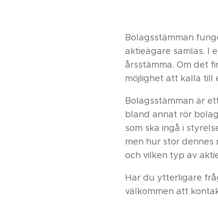
Bolagsstämman funger
aktieägare samlas. I 
årsstämma. Om det fin
möjlighet att kalla til
Bolagsstämman är ett
bland annat rör bolage
som ska ingå i styrel
men hur stor dennes 
och vilken typ av akt
Har du ytterligare fr
välkommen att konta