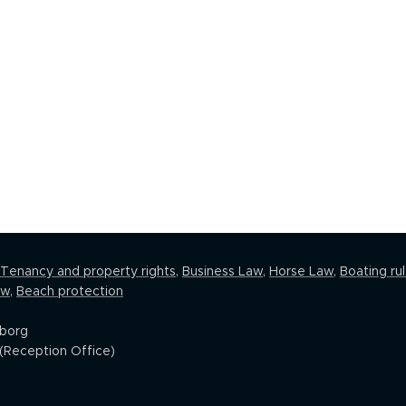
Tenancy and property rights
,
Business Law
,
Horse Law,
Boating ru
aw
,
Beach protection
eborg
(Reception Office)