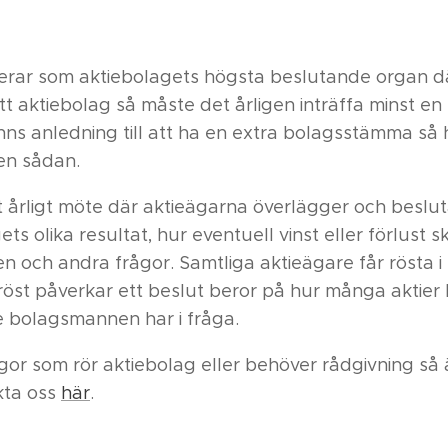
ar som aktiebolagets högsta beslutande organ dä
ett aktiebolag så måste det årligen inträffa minst e
ns anledning till att ha en extra bolagsstämma så 
l en sådan.
 årligt möte där aktieägarna överlägger och beslu
ts olika resultat, hur eventuell vinst eller förlust s
sen och andra frågor. Samtliga aktieägare får rösta
röst påverkar ett beslut beror på hur många aktie
ie bolagsmannen har i fråga.
ågor som rör aktiebolag eller behöver rådgivning så
kta oss
här
.