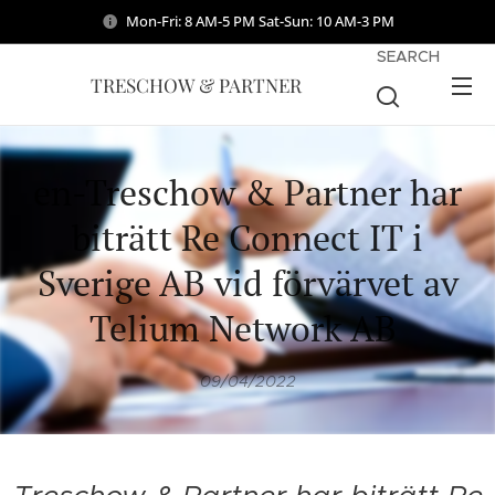
Mon-Fri: 8 AM-5 PM Sat-Sun: 10 AM-3 PM
SEARCH
TRESCHOW & PARTNER
en-Treschow & Partner har
biträtt Re Connect IT i
Sverige AB vid förvärvet av
Telium Network AB
09/04/2022