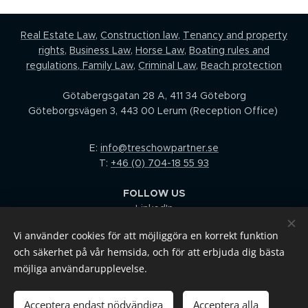
Real Estate Law,
Construction law
,
Tenancy and property
rights
,
Business Law
,
Horse Law,
Boating rules and
regulations
,
Family Law
,
Criminal Law
,
Beach protection
Götabergsgatan 28 A, 411 34 Göteborg
Göteborgsvägen 3, 443 00 Lerum (Reception Office)
E:
info@treschowpartner.se
T:
+46 (0) 704-18 55 93
FOLLOW US
LinkedIn
Facebook
Vi använder cookies för att möjliggöra en korrekt funktion
I
nstagram
och säkerhet på vår hemsida, och för att erbjuda dig bästa
Youtube
möjliga användarupplevelse.
TERMS AND CONDITIONS / CONSUMER DISPUTES BOARD
Acceptera endast nödvändiga
Acceptera alla