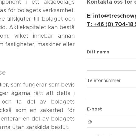
Kontakta oss för 
ponent i ett aktiebolags
as för bolagets verksamhet.
E: info@treschow
 tillskjuter till bolaget och
T: +46 (0) 704-18
tid. Aktiekapitalet kan bestå
om, vilket innebär annan
fastigheter, maskiner eller
Ditt namn
se
Telefonnummer
ktier, som fungerar som bevis
ger ägarna rätt att delta i
r och ta del av bolagets
E-post
 också som en säkerhet för
senterar en del av bolagets
garna utan särskilda beslut.