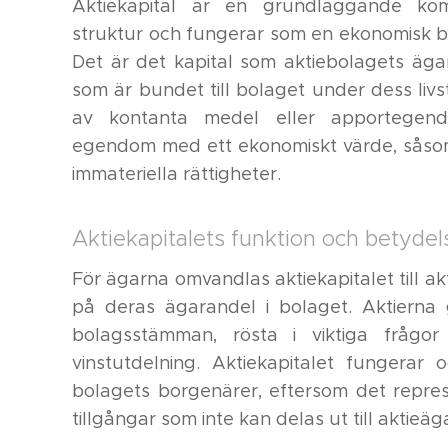
Aktiekapital är en grundläggande kom
struktur och fungerar som en ekonomisk b
Det är det kapital som aktiebolagets ägare
som är bundet till bolaget under dess livs
av kontanta medel eller apportegend
egendom med ett ekonomiskt värde, såsom 
immateriella rättigheter.
Aktiekapitalets funktion och betydel
För ägarna omvandlas aktiekapitalet till a
på deras ägarandel i bolaget. Aktierna 
bolagsstämman, rösta i viktiga frågo
vinstutdelning. Aktiekapitalet fungerar
bolagets borgenärer, eftersom det repre
tillgångar som inte kan delas ut till aktieä