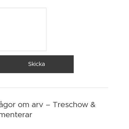
Skicka
rågor om arv – Treschow &
menterar