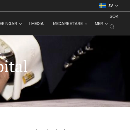
SV
SÖK
SERINGAR
I MEDIA
MEDARBETARE
MER
ital