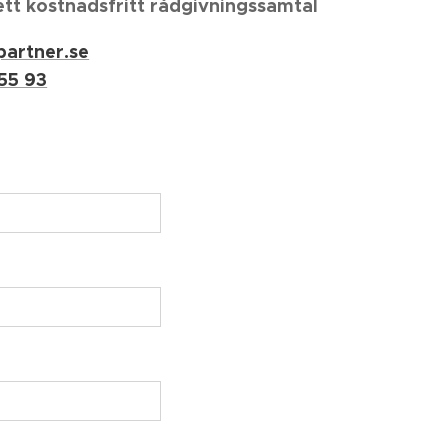
ett kostnadsfritt rådgivningssamtal
partner.se
 55 93