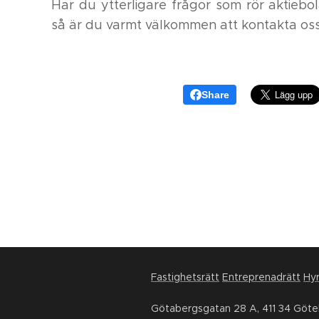
Har du ytterligare frågor som rör aktiebo
så är du varmt välkommen att kontakta os
Share
Fastighetsrätt
Entreprenadrätt
Hyr
Götabergsgatan 28 A, 411 34 Göt