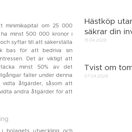
Hästköp utan
ett minimikapital om 25 000
säkrar din in
 ha minst 500 000 kronor i
15.04.2026
h syftar till att säkerställa
sk bas för att bedriva sin
ressen. Det är viktigt att
Tvist om to
e täcka minst 50% av det
illgångar faller under denna
07.04.2026
e vidta åtgärder, såsom att
vidta andra åtgärder för att
ling
 i bolagets utveckling och