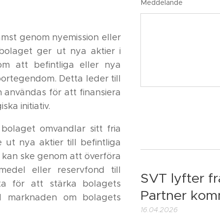
Meddelande
främst genom nyemission eller
bolaget ger ut nya aktier i
m att befintliga eller nya
portegendom. Detta leder till
 användas för att finansiera
ka initiativ.
bolaget omvandlar sitt fria
ut nya aktier till befintliga
ta kan ske genom att överföra
edel eller reservfond till
SVT lyfter f
ta för att stärka bolagets
Partner kom
ill marknaden om bolagets
16.04.2026