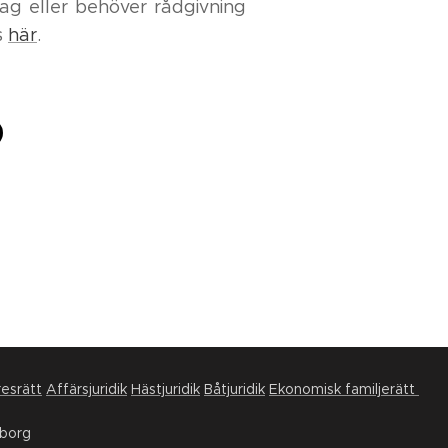
lag eller behöver rådgivning
s
här
.
esrätt
Affärsjuridik
Hästjuridik
Båtjuridik
Ekonomisk familjerätt
eborg