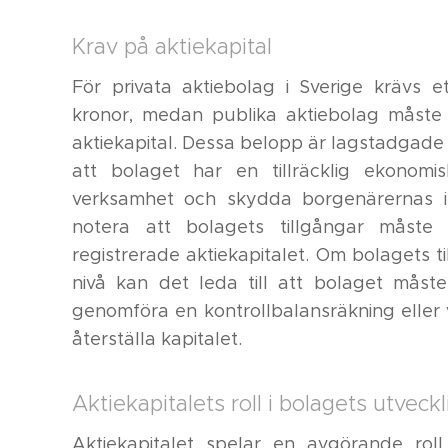
Krav på aktiekapital
För privata aktiebolag i Sverige krävs 
kronor, medan publika aktiebolag måste
aktiekapital. Dessa belopp är lagstadgade oc
att bolaget har en tillräcklig ekonomi
verksamhet och skydda borgenärernas int
notera att bolagets tillgångar måst
registrerade aktiekapitalet. Om bolagets t
nivå kan det leda till att bolaget måst
genomföra en kontrollbalansräkning eller 
återställa kapitalet.
Aktiekapitalets roll i bolagets utveck
Aktiekapitalet spelar en avgörande roll