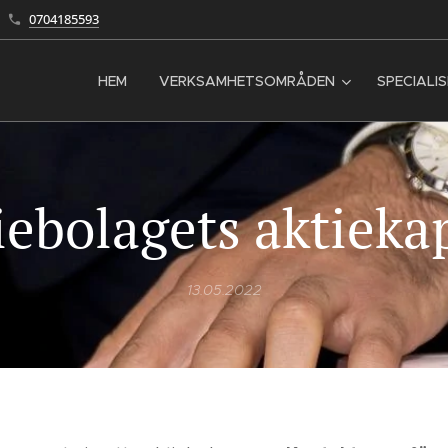
0704185593
HEM
VERKSAMHETSOMRÅDEN
SPECIALI
iebolagets aktiekap
13.05.2022