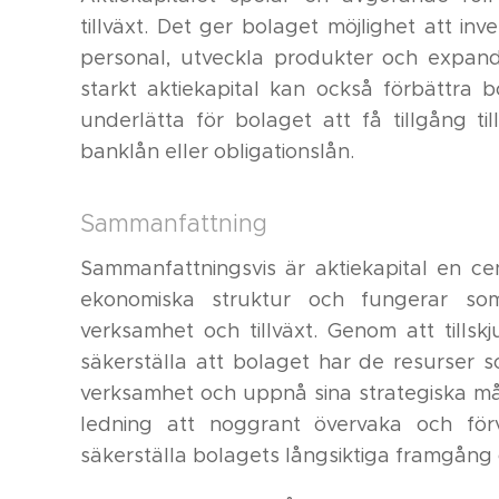
tillväxt. Det ger bolaget möjlighet att inve
personal, utveckla produkter och expand
starkt aktiekapital kan också förbättra b
underlätta för bolaget att få tillgång til
banklån eller obligationslån.
Sammanfattning
Sammanfattningsvis är aktiekapital en cen
ekonomiska struktur och fungerar so
verksamhet och tillväxt. Genom att tillsk
säkerställa att bolaget har de resurser s
verksamhet och uppnå sina strategiska mål.
ledning att noggrant övervaka och förva
säkerställa bolagets långsiktiga framgång o