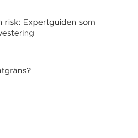
 risk: Expertguiden som
vestering
mtgräns?