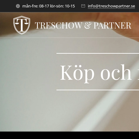
mån-fre: 08-17 lör-sön: 10-15
info@treschowpartner.se
TRESCHOW & PARTNER
Köp och f