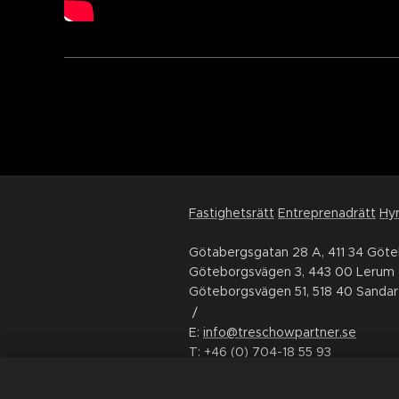
Fastighetsrätt
Entreprenadrätt
Hyr
Götabergsgatan 28 A, 411 34 Göt
Göteborgsvägen 3, 443 00 Lerum 
Göteborgsvägen 51, 518 40 Sandar
/
E:
info@treschowpartner.se
T:
+46 (0) 704-18 55 93
FÖLJ OSS