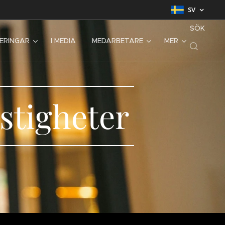
SV
SÖK
SERINGAR
I MEDIA
MEDARBETARE
MER
astigheter