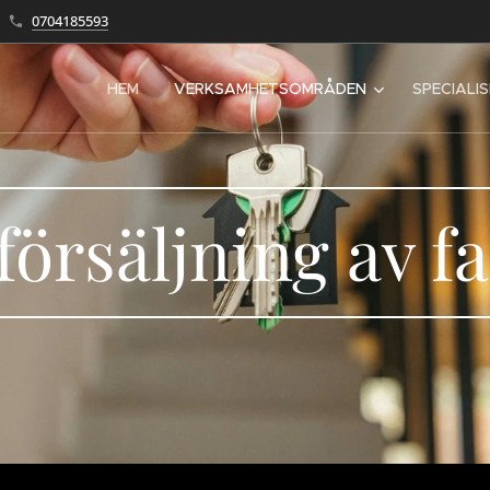
0704185593
HEM
VERKSAMHETSOMRÅDEN
SPECIALI
örsäljning av f