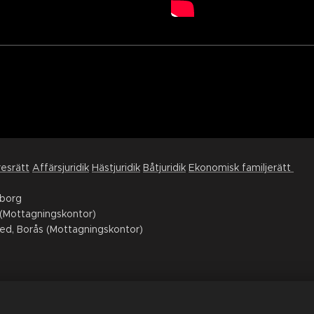
esrätt
Affärsjuridik
Hästjuridik
Båtjuridik
Ekonomisk familjerätt
eborg
(Mottagningskontor)
ed, Borås (Mottagningskontor)