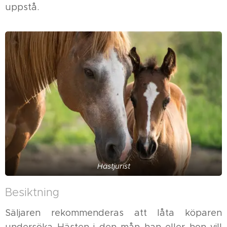
uppstå.
Hästjurist
Besiktning
Säljaren rekommenderas att låta köparen