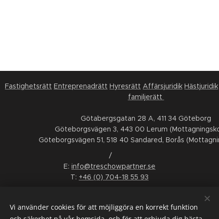
Fastighetsrätt
Entreprenadrätt
Hyresrätt
Affärsjuridik
Hästjuridik
familjerätt
Götabergsgatan 28 A, 411 34 Göteborg
Göteborgsvägen 3, 443 00 Lerum (Mottagningsko
Göteborgsvägen 51, 518 40 Sandared, Borås (Mottagni
/
E:
info@treschowpartner.se
T:
+46 (0) 704-18 55 93
FÖLJ OSS
Vi använder cookies för att möjliggöra en korrekt funktion
LinkedIn
Facebook
Instagram
Youtube
och säkerhet på vår hemsida, och för att erbjuda dig bästa