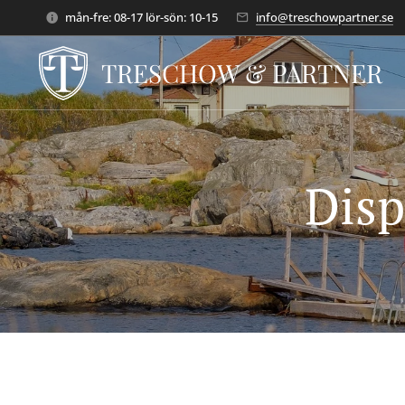
mån-fre: 08-17 lör-sön: 10-15
info@treschowpartner.se
TRESCHOW & PARTNER
Disp