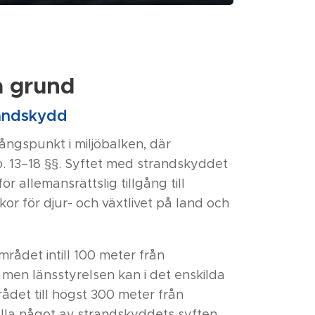
a grund
randskydd
ångspunkt i miljöbalken, där
. 13–18 §§. Syftet med strandskyddet
ör allemansrättslig tillgång till
or för djur- och växtlivet på land och
rådet intill 100 meter från
 men länsstyrelsen kan i det enskilda
ådet till högst 300 meter från
älla något av strandskyddets syften.