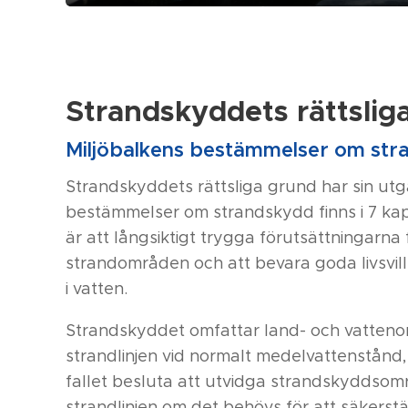
Strandskyddets rättslig
Miljöbalkens bestämmelser om st
Strandskyddets rättsliga grund har sin utg
bestämmelser om strandskydd finns i 7 kap
är att långsiktigt trygga förutsättningarna f
strandområden och att bevara goda livsvillk
i vatten.
Strandskyddet omfattar land- och vattenom
strandlinjen vid normalt medelvattenstånd,
fallet besluta att utvidga strandskyddsomr
strandlinjen om det behövs för att säkerst