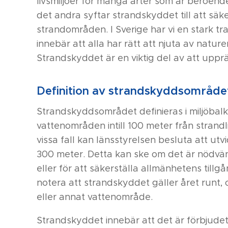
livsmiljöer för många arter som är beroend
det andra syftar strandskyddet till att säke
strandområden. I Sverige har vi en stark tra
innebär att alla har rätt att njuta av natu
Strandskyddet är en viktig del av att upprä
Definition av strandskyddsområde
Strandskyddsområdet definieras i miljöbal
vattenområden intill 100 meter från strandl
vissa fall kan länsstyrelsen besluta att ut
300 meter. Detta kan ske om det är nödvänd
eller för att säkerställa allmänhetens tillgå
notera att strandskyddet gäller året runt, o
eller annat vattenområde.
Strandskyddet innebär att det är förbjudet