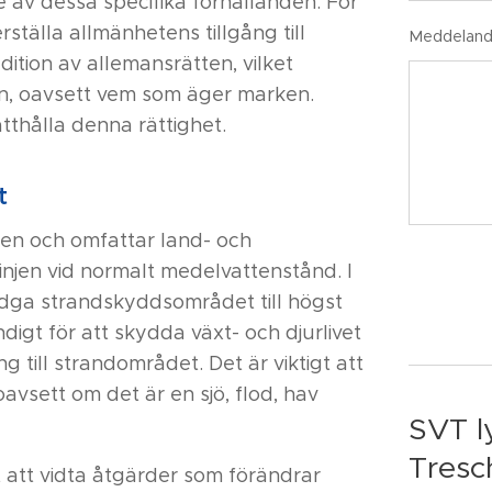
e av dessa specifika förhållanden. För
rställa allmänhetens tillgång till
Meddelan
dition av allemansrätten, vilket
ren, oavsett vem som äger marken.
tthålla denna rättighet.
t
ken och omfattar land- och
injen vid normalt medelvattenstånd. I
vidga strandskyddsområdet till högst
igt för att skydda växt- och djurlivet
ng till strandområdet. Det är viktigt att
avsett om det är en sjö, flod, hav
SVT l
Tresc
 att vidta åtgärder som förändrar