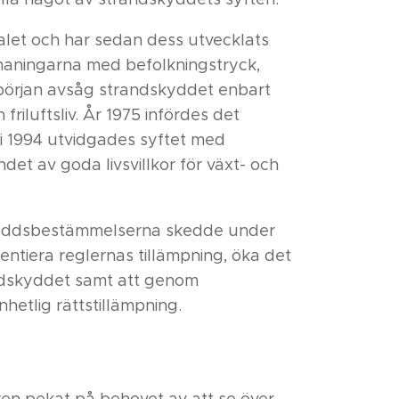
alet och har sedan dess utvecklats
maningarna med befolkningstryck,
 början avsåg strandskyddet enbart
 friluftsliv. År 1975 infördes det
li 1994 utvidgades syftet med
det av goda livsvillkor för växt- och
skyddsbestämmelserna skedde under
rentiera reglernas tillämpning, öka det
andskyddet samt att genom
hetlig rättstillämpning.
en pekat på behovet av att se över