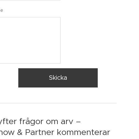
de
Skicka
yfter frågor om arv –
how & Partner kommenterar