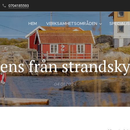
0704185593
HEM
VERKSAMHETSOMRÅDEN
SPECIALI
ens från strandsk
04.01.2024