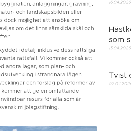
16.04.2026
 byggnation, anläggningar, grävning,
natur- och landskapsbilden eller
nns dock möjlighet att ansöka om
Hästk
iljas om det finns särskilda skäl och
ften.
som s
15.04.2026
ddet i detalj, inklusive dess rättsliga
evanta rättsfall. Vi kommer också att
d andra lagar, som plan- och
Tvist
sutveckling i strandnära lägen.
tvecklingar och förslag på reformer av
07.04.202
el kommer att ge en omfattande
nvändbar resurs för alla som är
vensk miljölagstiftning.