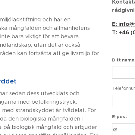
Kontakta
rådgivn
iljölagstiftning och har en
E: info
giska mångfalden och allmänhetens
T: +46 (
inte bara viktigt för att bevara
andlandskap, utan det är också
åden kan fortsätta att ge livsmiljö för
Ditt namn
yddet
Telefonn
 har sedan dess utvecklats och
ngarna med befolkningstryck,
t med strandskyddet är tvådelat. För
E-post
kydda den biologiska mångfalden i
a på biologisk mångfald och erbjuder