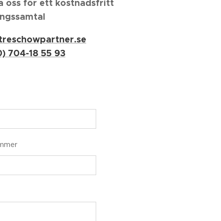
 oss för ett kostnadsfritt
ingssamtal
@treschowpartner.se
0) 704-18 55 93
ummer