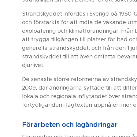
Strandskyddet infördes i Sverige på 1950-t
och förstärkts för att möta de växande ut
exploatering och klimatförändringar. Från
att trygga tillgången till platser för bad och
generella strandskyddet, och från den 1 ju
strandskyddet till att även omfatta bevaran
djurlivet.
De senaste större reformerna av strand
2009, där ändringarna syftade till att diffe
lokala och regionala inflytandet över str
förtydliganden i lagtexten uppnå en mer en
Förarbeten och lagändringar
Förarbeten och lagändringar har genom år