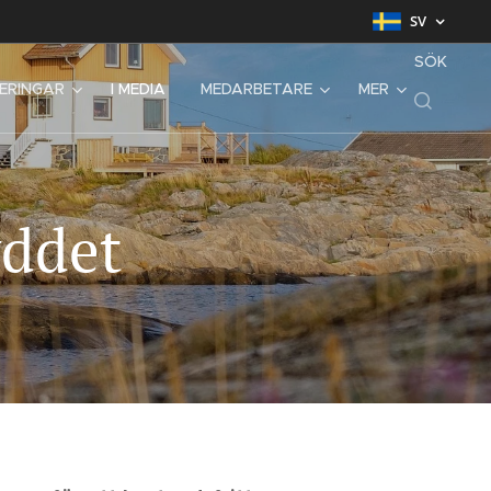
SV
SÖK
SERINGAR
I MEDIA
MEDARBETARE
MER
yddet