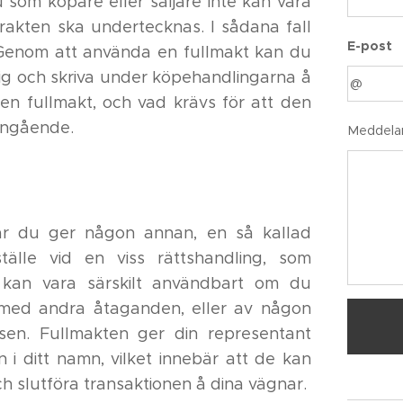
u som köpare eller säljare inte kan vara
ntrakten ska undertecknas. I sådana fall
E-post
. Genom att använda en fullmakt kan du
ig och skriva under köpehandlingarna å
en fullmakt, och vad krävs för att den
 ingående.
Meddela
där du ger någon annan, en så kallad
ställe vid en viss rättshandling, som
a kan vara särskilt användbart om du
 med andra åtaganden, eller av någon
lsen. Fullmakten ger din representant
i ditt namn, vilket innebär att de kan
 slutföra transaktionen å dina vägnar.