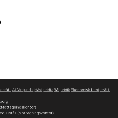
esrätt
Affärsjuridik
Hästjuridik
Båtjuridik
Ekonomisk familjerätt
eborg
(Mottagningskontor)
ed, Borås (Mottagningskontor)