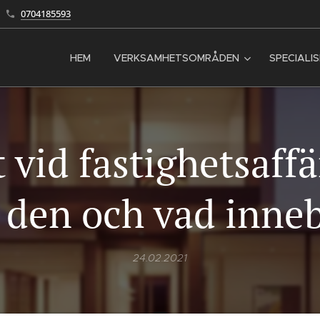
0704185593
HEM
VERKSAMHETSOMRÅDEN
SPECIALI
 vid fastighetsaffä
 den och vad inneb
24.02.2021