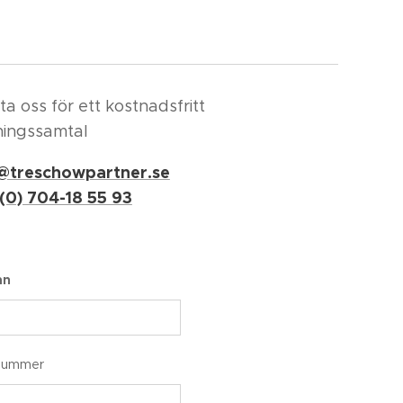
a oss för ett kostnadsfritt
ningssamtal
o@treschowpartner.se
 (0) 704-18 55 93
mn
nummer