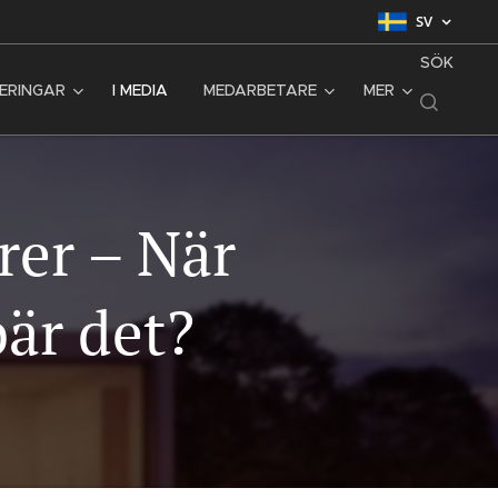
SV
SÖK
SERINGAR
I MEDIA
MEDARBETARE
MER
rer – När
är det?