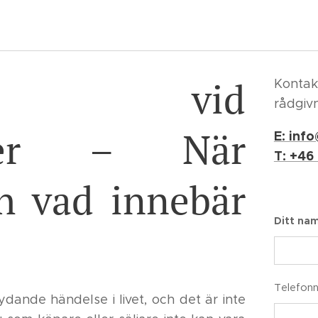
kt vid
Kontakt
rådgiv
ffärer – När
E: inf
T: +46
h vad innebär
Ditt na
Telefon
ydande händelse i livet, och det är inte