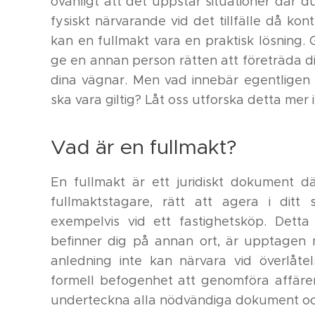
ovanligt att det uppstår situationer där d
fysiskt närvarande vid det tillfälle då ko
kan en fullmakt vara en praktisk lösning
ge en annan person rätten att företräda d
dina vägnar. Men vad innebär egentligen 
ska vara giltig? Låt oss utforska detta mer
Vad är en fullmakt?
En fullmakt är ett juridiskt dokument 
fullmaktstagare, rätt att agera i ditt 
exempelvis vid ett fastighetsköp. Dett
befinner dig på annan ort, är upptagen
anledning inte kan närvara vid överlåte
formell befogenhet att genomföra affären 
underteckna alla nödvändiga dokument och