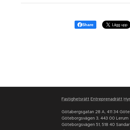
Share
Fastighetsrätt
Entreprenadrätt
Hyr
Götabergsgatan 28 A, 411 34 Göt
Göteborgsvägen 3, 443 00 Lerum 
Göteborgsvägen 51, 518 40 Sandar