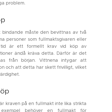
iga problem.
öp
kt bindande måste den bevittnas av två
ma personer som fullmaktsgivaren eller
tid är ett formellt krav vid köp av
tioner ändå kräva detta. Därför är det
nas från början. Vittnena intygar att
och att detta har skett frivilligt, vilket
värdighet.
köp
är kraven på en fullmakt inte lika strikta
ll exempel behöver en fullmakt för