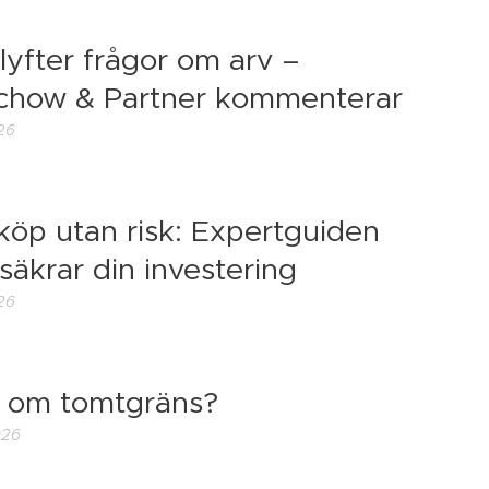
lyfter frågor om arv –
chow & Partner kommenterar
26
köp utan risk: Expertguiden
säkrar din investering
26
t om tomtgräns?
026