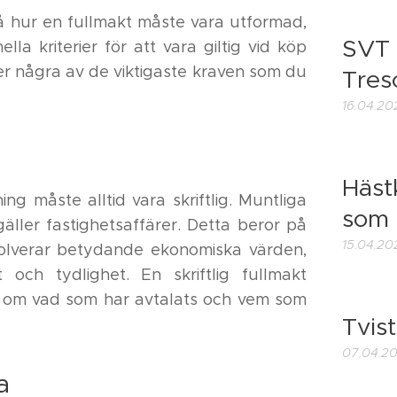
 på hur en fullmakt måste vara utformad,
SVT 
lla kriterier för att vara giltig vid köp
ljer några av de viktigaste kraven som du
Tres
16.04.20
Häst
ing måste alltid vara skriftlig. Muntliga
som 
äller fastighetsaffärer. Detta beror på
15.04.20
volverar betydande ekonomiska värden,
och tydlighet. En skriftlig fullmakt
vel om vad som har avtalats och vem som
Tvis
07.04.2
a