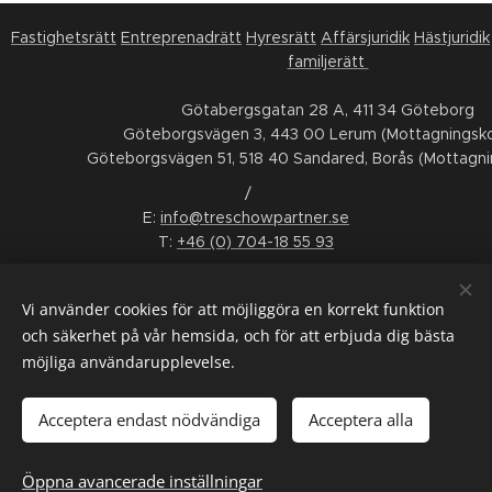
Fastighetsrätt
Entreprenadrätt
Hyresrätt
Affärsjuridik
Hästjuridik
familjerätt
Götabergsgatan 28 A, 411 34 Göteborg
Göteborgsvägen 3, 443 00 Lerum (Mottagningsko
Göteborgsvägen 51, 518 40 Sandared, Borås (Mottagni
/
E:
info@treschowpartner.se
T:
+46 (0) 704-18 55 93
FÖLJ OSS
Vi använder cookies för att möjliggöra en korrekt funktion
LinkedIn
Facebook
Instagram
Youtube
och säkerhet på vår hemsida, och för att erbjuda dig bästa
möjliga användarupplevelse.
ALLMÄNNA VILLKOR
/
KONSUMENTTVISTNÄMND
/
WHISTLEBLOWING
/
INTERGRITETSPOLICY
/
SMS-VILLKOR
Acceptera endast nödvändiga
Acceptera alla
Språk
Öppna avancerade inställningar
Svenska
English