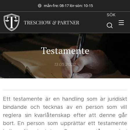
mån-fre: 08-17 lör-sön: 10-15
SÖK
TRESCHOW & PARTNER
Testamente
13.05.2022
Ett testamente är en handling som är juridiskt
bindande och tecknas av en person som vill
reglera sin kvarlåtenskap efter att denne går
bort. En person som upprättar ett testamente