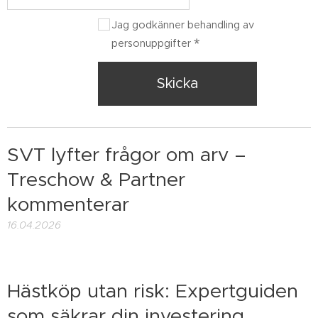
Jag godkänner behandling av
personuppgifter
Skicka
SVT lyfter frågor om arv –
Treschow & Partner
kommenterar
16.04.2026
Hästköp utan risk: Expertguiden
som säkrar din investering