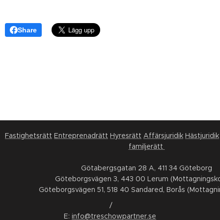
Share
Fastighetsrätt
Entreprenadrätt
Hyresrätt
Affärsjuridik
Hästjuridik
familjerätt
Götabergsgatan 28 A, 411 34 Göteborg
Göteborgsvägen 3, 443 00 Lerum (Mottagningsko
Göteborgsvägen 51, 518 40 Sandared, Borås (Mottagni
/
E:
info@treschowpartner.se