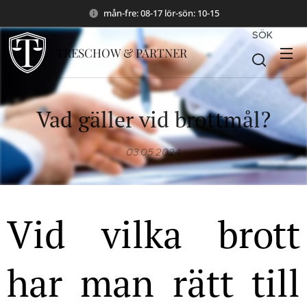
mån-fre: 08-17 lör-sön: 10-15
SÖK
TRESCHOW & PARTNER
Vad gäller vid brottmål?
03.05.2024
Vid vilka brott
har man rätt till