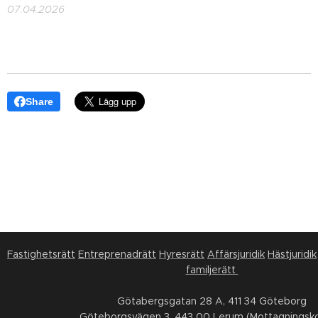
07.04.2026
Share
Fastighetsrätt
Entreprenadrätt
Hyresrätt
Affärsjuridik
Hästjuridik
familjerätt
Götabergsgatan 28 A, 411 34 Göteborg
Göteborgsvägen 3, 443 00 Lerum (Mottagningsko