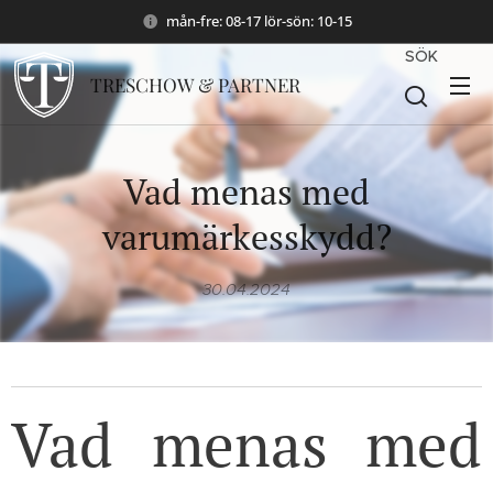
mån-fre: 08-17 lör-sön: 10-15
SÖK
TRESCHOW & PARTNER
Vad menas med
varumärkesskydd?
30.04.2024
Vad menas med