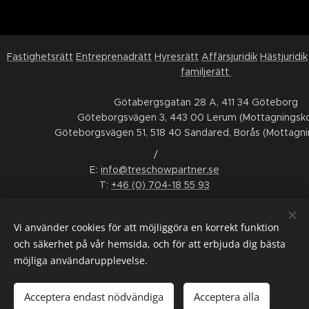
Fastighetsrätt
Entreprenadrätt
Hyresrätt
Affärsjuridik
Hästjuridik
familjerätt
Götabergsgatan 28 A, 411 34 Göteborg
Göteborgsvägen 3, 443 00 Lerum (Mottagningsko
Göteborgsvägen 51, 518 40 Sandared, Borås (Mottagni
/
E:
info@treschowpartner.se
T:
+46 (0) 704-18 55 93
FÖLJ OSS
Vi använder cookies för att möjliggöra en korrekt funktion
LinkedIn
Facebook
Instagram
Youtube
och säkerhet på vår hemsida, och för att erbjuda dig bästa
möjliga användarupplevelse.
ALLMÄNNA VILLKOR
/
KONSUMENTTVISTNÄMND
/
WHISTLEBLOWING
/
INTERGRITETSPOLICY
/
SMS-VILLKOR
Acceptera endast nödvändiga
Acceptera alla