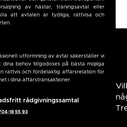
ljning av hästar, träningsavtal eller
älla att avtalen är tydliga, rättvisa och
rten.
onell utformning av avtal säkerställer vi
t dina behov tillgodoses på bästa möjliga
en rättvis och fördelaktig affärsrelation för
t i dina affärstransaktioner.
Vi
nå
adsfritt rådgivningssamtal
Tr
704-18 55 93