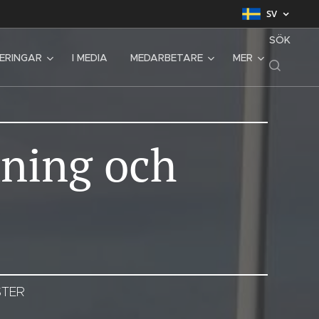
SV
SÖK
SERINGAR
I MEDIA
MEDARBETARE
MER
mning och
STER