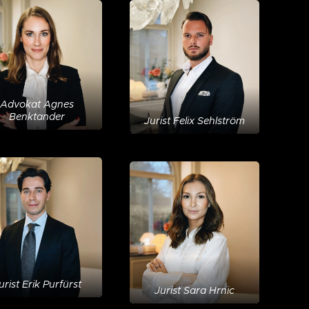
Advokat Agnes
Benktander
Jurist Felix Sehlström
urist Erik Purfürst
Jurist Sara Hrnic