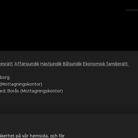
esrätt
Affärsjuridik
Hästjuridik
Båtjuridik
Ekonomisk familjerätt
eborg
(Mottagningskontor)
ed, Borås (Mottagningskontor)
ube
säkerhet på vår hemsida, och för