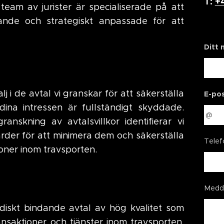
T:
+
 team av jurister är specialiserade på att
ande och strategiskt anpassade för att
Ditt
 i de avtal vi granskar för att säkerställa
E-po
dina intressen är fullständigt skyddade.
nskning av avtalsvillkor identifierar vi
rder för att minimera dem och säkerställa
Tele
ioner inom travsporten.
Medd
uridiskt bindande avtal av hög kvalitet som
ansaktioner och tjänster inom travsporten.