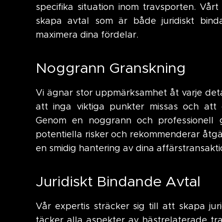
specifika situation inom travsporten. Vårt
skapa avtal som är både juridiskt bind
maximera dina fördelar.
Noggrann Granskning
Vi ägnar stor uppmärksamhet åt varje detalj
att inga viktiga punkter missas och att 
Genom en noggrann och professionell gra
potentiella risker och rekommenderar åtgä
en smidig hantering av dina affärstransakt
Juridiskt Bindande Avtal
Vår expertis sträcker sig till att skapa j
täcker alla aspekter av hästrelaterade tr