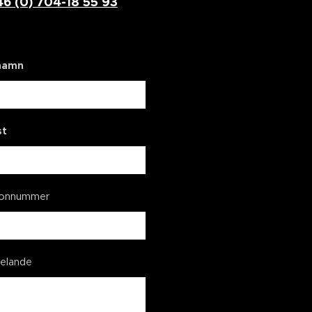
46 (0) 704-18 55 93
 namn
st
fonnummer
elande