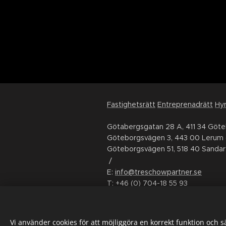
Fastighetsrätt
Entreprenadrätt
Hyr
Götabergsgatan 28 A, 411 34 Göt
Göteborgsvägen 3, 443 00 Lerum 
Göteborgsvägen 51, 518 40 Sandar
/
E:
info@treschowpartner.se
T:
+46 (0) 704-18 55 93
FÖLJ OSS
LinkedIn
Facebook
Instagram
Yout
Vi använder cookies för att möjliggöra en korrekt funktion och 