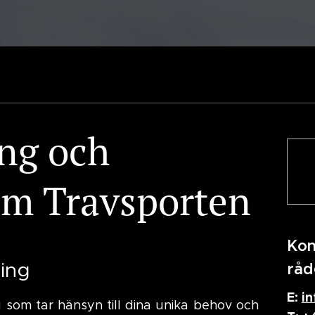
ng och
om Travsporten
Kon
ning
råd
E:
i
 som tar hänsyn till dina unika behov och