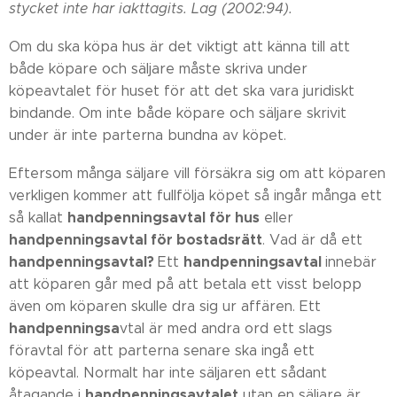
stycket inte har iakttagits. Lag (2002:94).
Om du ska köpa hus är det viktigt att känna till att
både köpare och säljare måste skriva under
köpeavtalet för huset för att det ska vara juridiskt
bindande. Om inte både köpare och säljare skrivit
under är inte parterna bundna av köpet.
Eftersom många säljare vill försäkra sig om att köparen
verkligen kommer att fullfölja köpet så ingår många ett
handpenningsavtal för hus
så kallat
eller
handpenningsavtal för bostadsrätt
. Vad är då ett
handpenningsavtal?
handpenningsavtal
Ett
innebär
att köparen går med på att betala ett visst belopp
även om köparen skulle dra sig ur affären. Ett
handpenningsa
vtal är med andra ord ett slags
föravtal för att parterna senare ska ingå ett
köpeavtal. Normalt har inte säljaren ett sådant
handpenningsavtalet
åtagande i
utan en säljare är