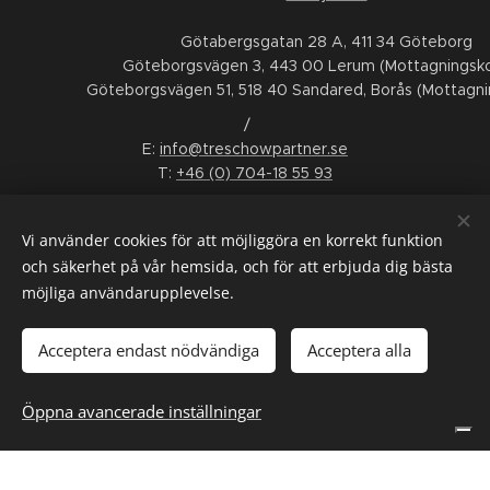
Götabergsgatan 28 A, 411 34 Göteborg
Göteborgsvägen 3, 443 00 Lerum (Mottagningsko
Göteborgsvägen 51, 518 40 Sandared, Borås (Mottagni
/
E:
info@treschowpartner.se
T:
+46 (0) 704-18 55 93
FÖLJ OSS
Vi använder cookies för att möjliggöra en korrekt funktion
LinkedIn
Facebook
Instagram
Youtube
och säkerhet på vår hemsida, och för att erbjuda dig bästa
möjliga användarupplevelse.
ALLMÄNNA VILLKOR
/
KONSUMENTTVISTNÄMND
/
WHISTLEBLOWING
/
INTERGRITETSPOLICY
/
SMS-VILLKOR
Acceptera endast nödvändiga
Acceptera alla
Språk
Öppna avancerade inställningar
Svenska
English
Dina integritetsval