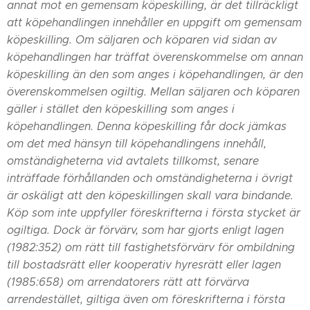
annat mot en gemensam köpeskilling, är det tillräckligt
att köpehandlingen innehåller en uppgift om gemensam
köpeskilling.
Om säljaren och köparen vid sidan av
köpehandlingen har träffat överenskommelse om annan
köpeskilling än den som anges i köpehandlingen, är den
överenskommelsen ogiltig. Mellan säljaren och köparen
gäller i stället den köpeskilling som anges i
köpehandlingen. Denna köpeskilling får dock jämkas
om det med hänsyn till köpehandlingens innehåll,
omständigheterna vid avtalets tillkomst, senare
inträffade förhållanden och omständigheterna i övrigt
är oskäligt att den köpeskillingen skall vara bindande.
Köp som inte uppfyller föreskrifterna i första stycket är
ogiltiga. Dock är förvärv, som har gjorts enligt lagen
(1982:352) om rätt till fastighetsförvärv för ombildning
till bostadsrätt eller kooperativ hyresrätt eller lagen
(1985:658) om arrendatorers rätt att förvärva
arrendestället, giltiga även om föreskrifterna i första