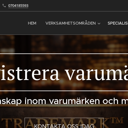
0704185593
HEM
VERKSAMHETSOMRÅDEN
SPECIALI
istrera varum
unskap inom varumärken och 
KONTAKTA OSS IDAG