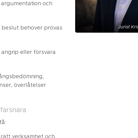
n, argumentation och
Jurist Kr
r beslut behöver prövas
: angrip eller försvara
trångsbedömning,
nser, överlåtelser
ffärsnära
få:
 rätt verksamhet och