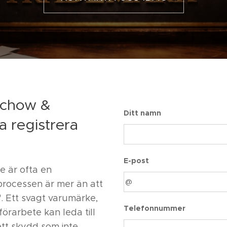
eschow &
Ditt namn
a registrera
E-post
e är ofta en
 processen är mer än att
". Ett svagt varumärke,
Telefonnummer
 förarbete kan leda till
ett skydd som inte