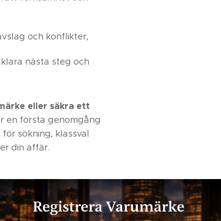
avslag och konflikter,
klara nästa steg och
märke eller säkra ett
ör en första genomgång
 för sökning, klassval
r din affär.