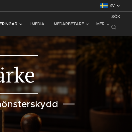
SV
SÖK
SERINGAR
I MEDIA
MEDARBETARE
MER
ärke
mönsterskydd