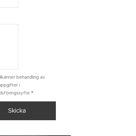
känner behandling av
ppgifter i
sföringssyfte
Skicka