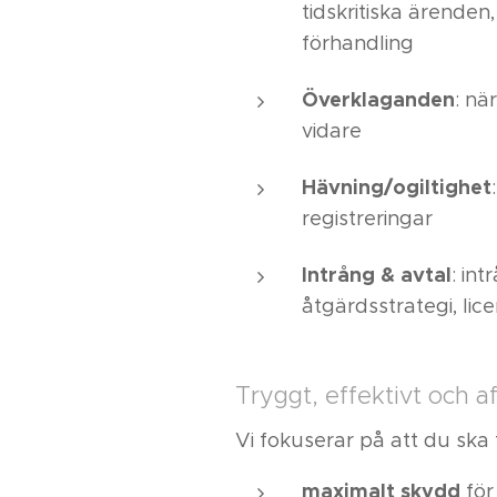
tidskritiska ärende
förhandling
Överklaganden
: nä
vidare
Hävning/ogiltighet
registreringar
Intrång & avtal
: in
åtgärdsstrategi, lice
Tryggt, effektivt och a
Vi fokuserar på att du ska 
maximalt skydd
för