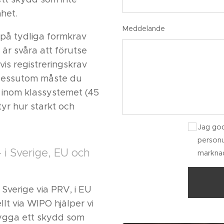
mhet.
Meddelande
på tydliga formkrav
är svåra att förutse
is registreringskrav
 Dessutom måste du
er inom klassystemet (45
styr hur starkt och
Jag god
personu
– i Sverige, EU och
marknad
 Sverige via PRV, i EU
llt via WIPO hjälper vi
 bygga ett skydd som