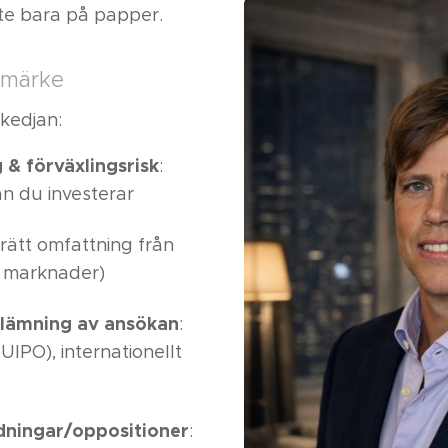
nte bara på papper.
umärke
 kedjan:
& förväxlingsrisk
:
nan du investerar
 rätt omfattning från
r, marknader)
nlämning av ansökan
:
UIPO), internationellt
dningar/oppositioner
: