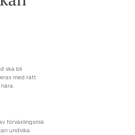
d ska bli
teras med rätt
 nära.
v förväxlingsrisk
 kan undvika