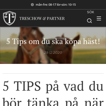
mån-fre: 08-17 lör-sön: 10-15
SÖK
TRESCHOW & PARTNER
5 Tips om du ska köpa häst!
29.12.2020
5 TIPS på vad du
bör tänka på när