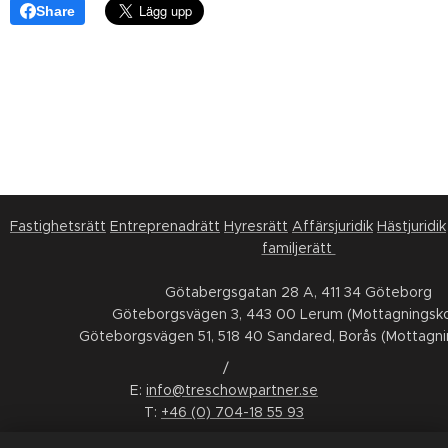
Share
Fastighetsrätt
Entreprenadrätt
Hyresrätt
Affärsjuridik
Hästjuridik
familjerätt
Götabergsgatan 28 A, 411 34 Göteborg
Göteborgsvägen 3, 443 00 Lerum (Mottagningsko
Göteborgsvägen 51, 518 40 Sandared, Borås (Mottagni
/
E:
info@treschowpartner.se
T:
+46 (0) 704-18 55 93