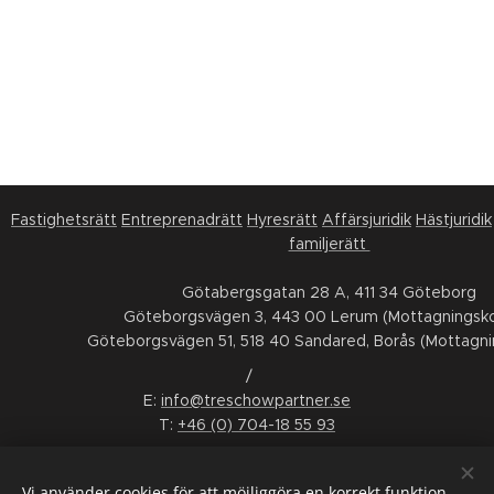
Fastighetsrätt
Entreprenadrätt
Hyresrätt
Affärsjuridik
Hästjuridik
familjerätt
Götabergsgatan 28 A, 411 34 Göteborg
Göteborgsvägen 3, 443 00 Lerum (Mottagningsko
Göteborgsvägen 51, 518 40 Sandared, Borås (Mottagni
/
E:
info@treschowpartner.se
T:
+46 (0) 704-18 55 93
FÖLJ OSS
Vi använder cookies för att möjliggöra en korrekt funktion