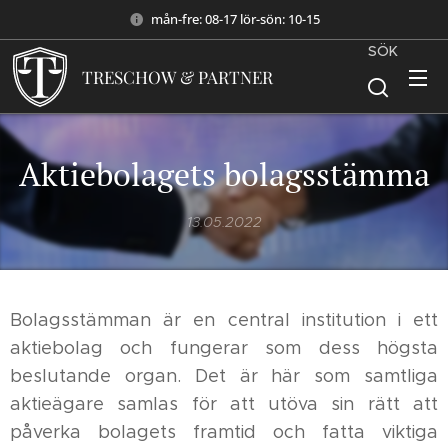
mån-fre: 08-17 lör-sön: 10-15
SÖK
TRESCHOW & PARTNER
Aktiebolagets bolagsstämma
13.05.2022
Bolagsstämman är en central institution i ett
aktiebolag och fungerar som dess högsta
beslutande organ. Det är här som samtliga
aktieägare samlas för att utöva sin rätt att
påverka bolagets framtid och fatta viktiga