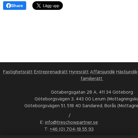
Share
Fastighetsrätt
Entreprenadrätt
Hyresrätt
Affärsjuridik
Hästjuridik
familjerätt
Götabergsgatan 28 A, 411 34 Göteborg
Göteborgsvägen 3, 443 00 Lerum (Mottagningsko
Göteborgsvägen 51, 518 40 Sandared, Borås (Mottagni
/
E:
info@treschowpartner.se
T:
+46 (0) 704-18 55 93