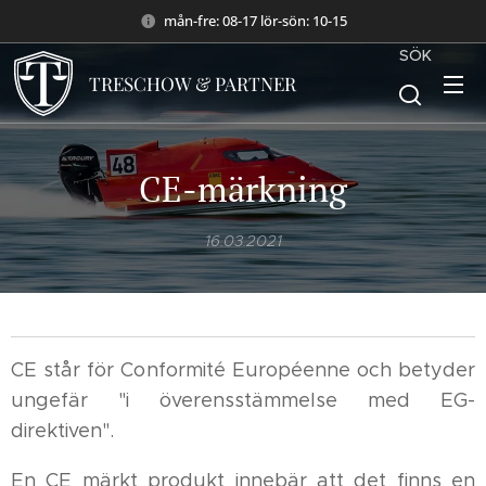
mån-fre: 08-17 lör-sön: 10-15
SÖK
TRESCHOW & PARTNER
CE-märkning
16.03.2021
CE står för Conformité Européenne och betyder
ungefär "i överensstämmelse med EG-
direktiven".
En CE märkt produkt innebär att det finns en