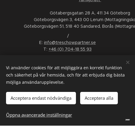
Götabergsgatan 28 A, 411 34 Göteborg
Göteborgsvägen 3, 443 00 Lerum (Mottagningsko
Göteborgsvägen 51, 518 40 Sandared, Borås (Mottagni
/
E:
info@treschowpartner.se
T:
+46 (0) 704-18 55 93
FÖLJ OSS
Vi använder cookies för att möjliggöra en korrekt funktion
LinkedIn
Facebook
Instagram
Youtube
och säkerhet på vår hemsida, och för att erbjuda dig bästa
möjliga användarupplevelse.
ALLMÄNNA VILLKOR
/
KONSUMENTTVISTNÄMND
/
WHISTLEBLOWING
/
INTERGRITETSPOLICY
/
SMS-VILLKOR
Acceptera endast nödvändiga
Acceptera alla
Språk
Öppna avancerade inställningar
Svenska
English
Dina integritetsval