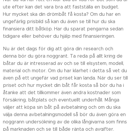
ute efter kan det vara bra att fastställa en budget.
Hur mycket ska din drömbåt få kosta? Om du har en
ungefärlig prisbild så kan du även se till hur du ska
finansiera ditt båtköp. Har du sparat pengarna sedan
tidigare eller behöver du hjälp med finansieringen.
Nu är det dags för dig att göra din research och
denna bör du göra noggrant. Ta reda på allt kring de
båtar du är intresserad av och se till elsystem, modell,
material och motor. Om du har klarhet i detta så vet du
även på ett ungefär vad priset kan landa. När du ser till
priset och hur mycket din båt får kosta så bör du ha i
åtanke att det tillkommer även andra kostnader som
försäkring, båtplats och eventuellt underhåll. Många
väljer att köpa sin båt på avbetalning och om du ska
välja denna avbetalningsmodell så bör du även göra en
noggrann undersökning av de olika långivarna som finns
på marknaden och se till både ränta och avgifter.