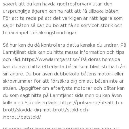
säkert att du kan hävda godtrosförvärv utan den
ursprungliga ägaren kan ha rätt att få tillbaka båten.
För att ta reda på att det verkligen är rätt ägare som
säljer båten så kan du be att få se servicehistorik och
till exempel försäkringshandlingar.
Så hur kan du då kontrollera detta kanske du undrar. På
Larmtjänst sida kan du hitta massa information och tips
och råd. https://www.larmtjanst.se/ På deras hemsida
kan du även hitta efterlysta båtar som blivit stulna från
sin ägare. Du bör även dubbelkolla båtens motor- eller
skrovnummer för att försäkra dig om att båten inte är
stulen. Uppgifter om efterlysta motorer och båtar kan
du som sagt hitta på Larmtjänst sida men du kan även
kolla med Sjöpolisen länk : https://polisen.se/utsatt-for-
brott/skydda-dig-mot-brott/stold-och-
inbrott/batstold/