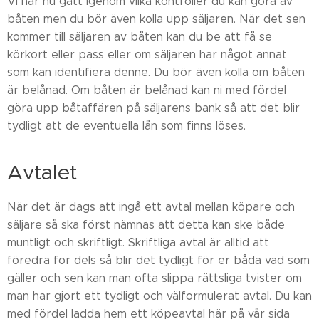
Vi har nu gått igenom vilka kontroller du kan göra av
båten men du bör även kolla upp säljaren. När det sen
kommer till säljaren av båten kan du be att få se
körkort eller pass eller om säljaren har något annat
som kan identifiera denne. Du bör även kolla om båten
är belånad. Om båten är belånad kan ni med fördel
göra upp båtaffären på säljarens bank så att det blir
tydligt att de eventuella lån som finns löses.
Avtalet
När det är dags att ingå ett avtal mellan köpare och
säljare så ska först nämnas att detta kan ske både
muntligt och skriftligt. Skriftliga avtal är alltid att
föredra för dels så blir det tydligt för er båda vad som
gäller och sen kan man ofta slippa rättsliga tvister om
man har gjort ett tydligt och välformulerat avtal. Du kan
med fördel ladda hem ett köpeavtal här på vår sida