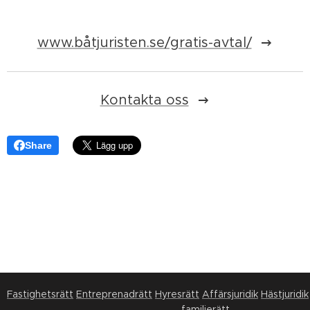
www.båtjuristen.se/gratis-avtal/
Kontakta oss
Share
Fastighetsrätt
Entreprenadrätt
Hyresrätt
Affärsjuridik
Hästjuridik
familjerätt