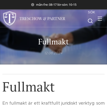
mån-fre: 08-17 lör-sön: 10-15
SÖK
TRESCHOW & PARTNER
Fullmakt
12.06.2024
Fullmakt
En fullmakt är ett kraftfullt juridiskt verktyg som