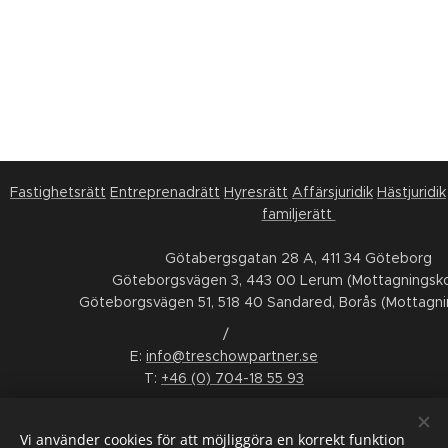
Fastighetsrätt
Entreprenadrätt
Hyresrätt
Affärsjuridik
Hästjuridik
familjerätt
Götabergsgatan 28 A, 411 34 Göteborg
Göteborgsvägen 3, 443 00 Lerum (Mottagningsko
Göteborgsvägen 51, 518 40 Sandared, Borås (Mottagni
/
E:
info@treschowpartner.se
T:
+46 (0) 704-18 55 93
FÖLJ OSS
Vi använder cookies för att möjliggöra en korrekt funktion
LinkedIn
Facebook
Instagram
Youtube