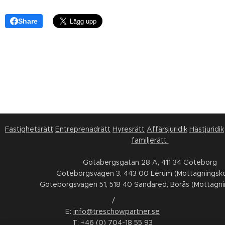
Share
Fastighetsrätt
Entreprenadrätt
Hyresrätt
Affärsjuridik
Hästjuridik
familjerätt
Götabergsgatan 28 A, 411 34 Göteborg
Göteborgsvägen 3, 443 00 Lerum (Mottagningsko
Göteborgsvägen 51, 518 40 Sandared, Borås (Mottagni
/
E:
info@treschowpartner.se
T:
+46 (0) 704-18 55 93