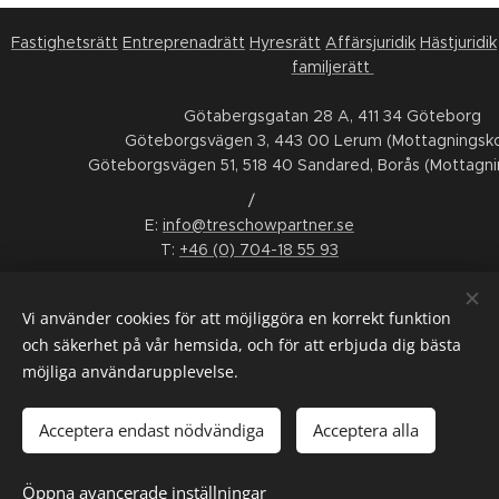
Fastighetsrätt
Entreprenadrätt
Hyresrätt
Affärsjuridik
Hästjuridik
familjerätt
Götabergsgatan 28 A, 411 34 Göteborg
Göteborgsvägen 3, 443 00 Lerum (Mottagningsko
Göteborgsvägen 51, 518 40 Sandared, Borås (Mottagni
/
E:
info@treschowpartner.se
T:
+46 (0) 704-18 55 93
FÖLJ OSS
Vi använder cookies för att möjliggöra en korrekt funktion
LinkedIn
Facebook
Instagram
Youtube
och säkerhet på vår hemsida, och för att erbjuda dig bästa
möjliga användarupplevelse.
ALLMÄNNA VILLKOR
/
KONSUMENTTVISTNÄMND
/
WHISTLEBLOWING
/
INTERGRITETSPOLICY
/
SMS-VILLKOR
Acceptera endast nödvändiga
Acceptera alla
Språk
Öppna avancerade inställningar
Svenska
English