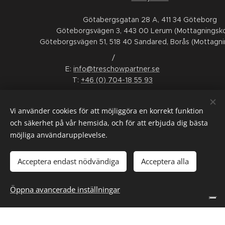
Götabergsgatan 28 A, 411 34 Göteborg
Göteborgsvägen 3, 443 00 Lerum (Mottagningsko
Göteborgsvägen 51, 518 40 Sandared, Borås (Mottagni
/
E:
info@treschowpartner.se
T:
+46 (0) 704-18 55 93
FÖLJ OSS
Vi använder cookies för att möjliggöra en korrekt funktion
LinkedIn
Facebook
Instagram
Youtube
och säkerhet på vår hemsida, och för att erbjuda dig bästa
möjliga användarupplevelse.
ALLMÄNNA VILLKOR
/
KONSUMENTTVISTNÄMND
/
WHISTLEBLOWING
/
INTERGRITETSPOLICY
/
SMS-VILLKOR
Acceptera endast nödvändiga
Acceptera alla
Språk
Öppna avancerade inställningar
Svenska
English
Dina integritetsval