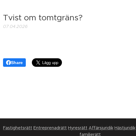
Tvist om tomtgräns?
07.04.2026
Share
Fastighetsrätt
Entreprenadrätt
Hyresrätt
Affärsjuridik
Hästjuridik
familjerätt