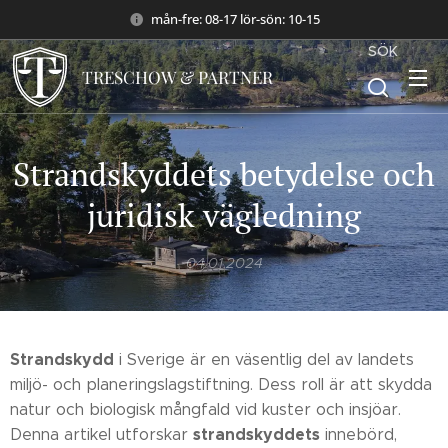
mån-fre: 08-17 lör-sön: 10-15
SÖK
TRESCHOW & PARTNER
Strandskyddets betydelse och
juridisk vägledning
04.01.2024
Strandskydd
i Sverige är en väsentlig del av landets
miljö- och planeringslagstiftning. Dess roll är att skydda
natur och biologisk mångfald vid kuster och insjöar.
strandskyddets
Denna artikel utforskar
innebörd,