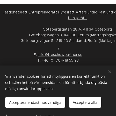
Fastighetsrätt
Entreprenadrätt
Hyresrätt
Affärsjuridik
Hästjuridik
familjerätt
Götabergsgatan 28 A, 411 34 Göteborg
Göteborgsvägen 3, 443 00 Lerum (Mottagningsko
Göteborgsvägen 51, 518 40 Sandared, Borås (Mottagni
/
E:
info@treschowpartner.se
T:
+46 (0) 704-18 55 93
FÖLJ OSS
Vi använder cookies för att möjliggöra en korrekt funktion
LinkedIn
Facebook
Instagram
Youtube
och säkerhet på vår hemsida, och för att erbjuda dig bästa
möjliga användarupplevelse.
ALLMÄNNA VILLKOR
/
KONSUMENTTVISTNÄMND
/
WHISTLEBLOWING
/
INTERGRITETSPOLICY
/
SMS-VILLKOR
Acceptera endast nödvändiga
Acceptera alla
Språk