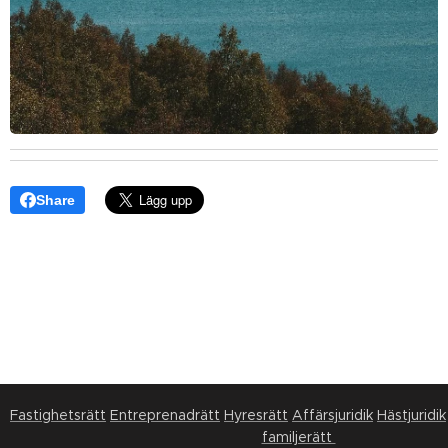
Share
Fastighetsrätt
Entreprenadrätt
Hyresrätt
Affärsjuridik
Hästjuridik
familjerätt