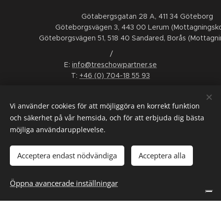
Götabergsgatan 28 A, 411 34 Göteborg
Göteborgsvägen 3, 443 00 Lerum (Mottagningsko
Göteborgsvägen 51, 518 40 Sandared, Borås (Mottagni
/
E:
info@treschowpartner.se
T:
+46 (0) 704-18 55 93
FÖLJ OSS
Vi använder cookies för att möjliggöra en korrekt funktion
LinkedIn
Facebook
Instagram
Youtube
och säkerhet på vår hemsida, och för att erbjuda dig bästa
möjliga användarupplevelse.
ALLMÄNNA VILLKOR
/
KONSUMENTTVISTNÄMND
/
WHISTLEBLOWING
/
INTERGRITETSPOLICY
/
SMS-VILLKOR
Acceptera endast nödvändiga
Acceptera alla
Språk
Öppna avancerade inställningar
Svenska
English
Dina integritetsval