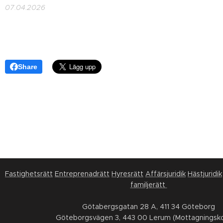
07.04.2026
Share
Fastighetsrätt
Entreprenadrätt
Hyresrätt
Affärsjuridik
Hästjuridik
familjerätt
Götabergsgatan 28 A, 411 34 Göteborg
Göteborgsvägen 3, 443 00 Lerum (Mottagningsko