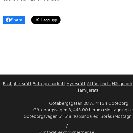
Share
Fastighetsrätt
Entreprenadrätt
Hyresrätt
Affärsjuridik
Hästjuridik
familjerätt
Götabergsgatan 28 A, 411 34 Göteborg
Göteborgsvägen 3, 443 00 Lerum (Mottagningsko
Göteborgsvägen 51, 518 40 Sandared, Borås (Mottagni
/
E:
info@treschowpartner.se