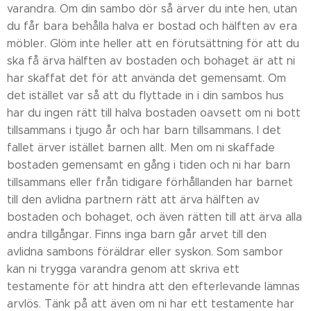
varandra. Om din sambo dör så ärver du inte hen, utan
du får bara behålla halva er bostad och hälften av era
möbler. Glöm inte heller att en förutsättning för att du
ska få ärva hälften av bostaden och bohaget är att ni
har skaffat det för att använda det gemensamt. Om
det istället var så att du flyttade in i din sambos hus
har du ingen rätt till halva bostaden oavsett om ni bott
tillsammans i tjugo år och har barn tillsammans. I det
fallet ärver istället barnen allt. Men om ni skaffade
bostaden gemensamt en gång i tiden och ni har barn
tillsammans eller från tidigare förhållanden har barnet
till den avlidna partnern rätt att ärva hälften av
bostaden och bohaget, och även rätten till att ärva alla
andra tillgångar. Finns inga barn går arvet till den
avlidna sambons föräldrar eller syskon. Som sambor
kan ni trygga varandra genom att skriva ett
testamente för att hindra att den efterlevande lämnas
arvlös. Tänk på att även om ni har ett testamente har