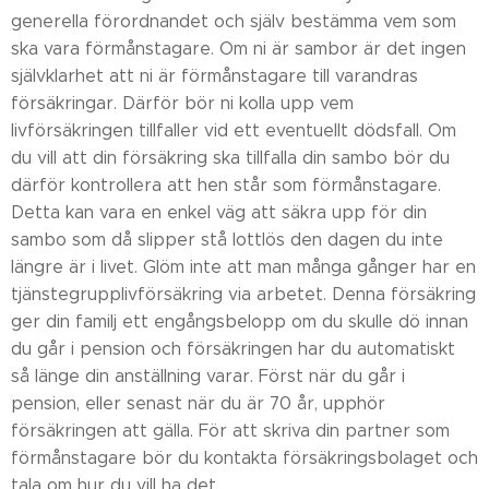
generella förordnandet och själv bestämma vem som
ska vara förmånstagare. Om ni är sambor är det ingen
självklarhet att ni är förmånstagare till varandras
försäkringar. Därför bör ni kolla upp vem
livförsäkringen tillfaller vid ett eventuellt dödsfall. Om
du vill att din försäkring ska tillfalla din sambo bör du
därför kontrollera att hen står som förmånstagare.
Detta kan vara en enkel väg att säkra upp för din
sambo som då slipper stå lottlös den dagen du inte
längre är i livet. Glöm inte att man många gånger har en
tjänstegrupplivförsäkring via arbetet. Denna försäkring
ger din familj ett engångsbelopp om du skulle dö innan
du går i pension och försäkringen har du automatiskt
så länge din anställning varar. Först när du går i
pension, eller senast när du är 70 år, upphör
försäkringen att gälla. För att skriva din partner som
förmånstagare bör du kontakta försäkringsbolaget och
tala om hur du vill ha det.