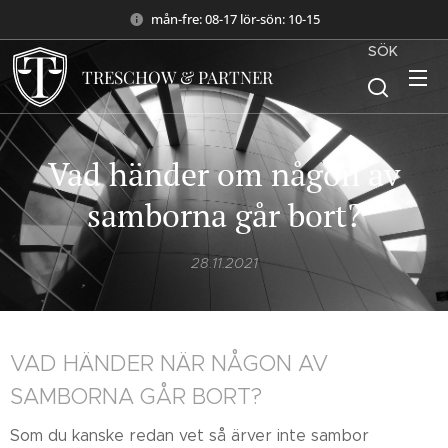
mån-fre: 08-17 lör-sön: 10-15
SÖK
TRESCHOW & PARTNER
Vad händer om någon av
samborna går bort?
28.11.2021
VAD HÄNDER NÄR NÅGON AV
SAMBORNA GÅR BORT?
Som du kanske redan vet så ärver inte sambor