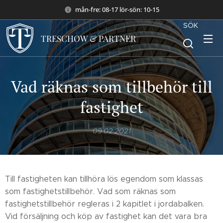
mån-fre: 08-17 lör-sön: 10-15
SÖK
TRESCHOW & PARTNER
Vad räknas som tillbehör till
fastighet
09.02.2021
Till fastigheten kan tillhöra lös egendom som klassas
som fastighetstillbehör. Vad som räknas som
fastighetstillbehör regleras i 2 kapitlet i jordabalken.
Vid försäljning och köp av fastighet kan det vara bra