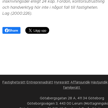
inskrivningsdel enligt 24 kap. Fordon, kontorsutrustning
och handverktyg hör inte i något fall till fastigheten.
Lag (2000:226).
Share
Fastighetsrätt
Entreprenadrätt
Hyresrätt
Affärsjuridik
Hästjuridik
familjerätt
Götabergsgatan 28 A, 411 34 Göteborg
Göteborgsvägen 3, 443 00 Lerum (Mottagningsko