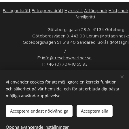
Fastighetsrätt
Entreprenadrätt
Hyresrätt
Affärsjuridik
Hästjuridik
familjerätt
Götabergsgatan 28 A, 411 34 Göteborg
Göteborgsvägen 3, 443 00 Lerum (Mottagningsko
Göteborgsvägen 51, 518 40 Sandared, Borås (Mottagni
/
E:
info@treschowpartner.se
T:
+46 (0) 704-18 55 93
FÖLJ OSS
Vi använder cookies för att möjliggöra en korrekt funktion
LinkedIn
Facebook
Instagram
Youtube
och säkerhet på vår hemsida, och för att erbjuda dig bästa
möjliga användarupplevelse.
ALLMÄNNA VILLKOR
/
KONSUMENTTVISTNÄMND
/
WHISTLEBLOWING
/
INTERGRITETSPOLICY
/
SMS-VILLKOR
Acceptera endast nödvändiga
Acceptera alla
Språk
Öppna avancerade inställningar
Svenska
English