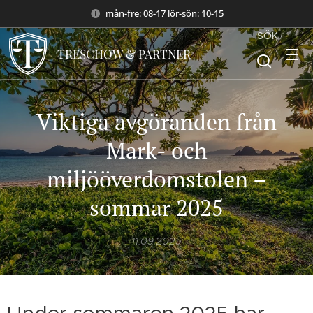
mån-fre: 08-17 lör-sön: 10-15
SÖK
TRESCHOW & PARTNER
Viktiga avgöranden från
Mark- och
miljööverdomstolen –
sommar 2025
11.09.2025