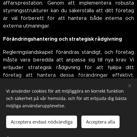
affärsprestation. Genom att implementera robusta
styrningsstrukturer kan du säkerställa att ditt företag
är väl förberett för att hantera både interna och
externa utmaningar.
Förändringshantering och strategisk rådgivning
Regleringslandskapet förändras ständigt, och företag
måste vara beredda att anpassa sig till nya krav. Vi
erbjuder strategisk rådgivning för att hjälpa ditt
företag att hantera dessa förändringar effektivt.
Detta inkluderar att utveckla planer för att
implementera nya regler, utbilda personal och anpassa
Vi använder cookies för att möjliggöra en korrekt funktion
affärsprocesser för att säkerställa kontinuerlig
och säkerhet på vår hemsida, och för att erbjuda dig bästa
efterlevnad. Vi arbetar nära dig för att förstå dina
möjliga användarupplevelse.
affärsmål och utveckla strategier som inte bara
uppfyller regulatoriska krav utan också stödjer din
Acceptera endast nödvändiga
Acceptera alla
långsiktiga affärsstrategi. Genom att vara proaktiva
och anpassningsbara kan vi hjälpa dig att förvandla