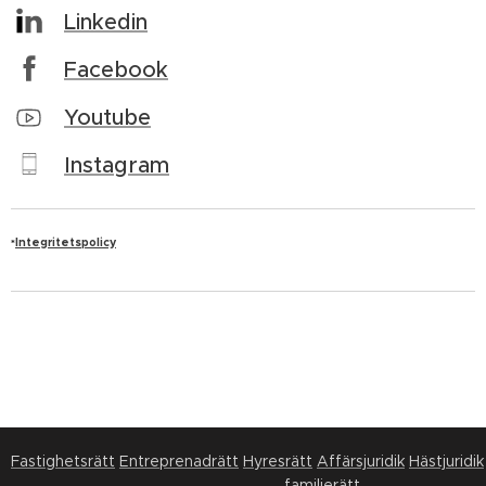
Linkedin
Facebook
Youtube
Instagram
Integritetspolicy
*
Fastighetsrätt
Entreprenadrätt
Hyresrätt
Affärsjuridik
Hästjuridik
familjerätt