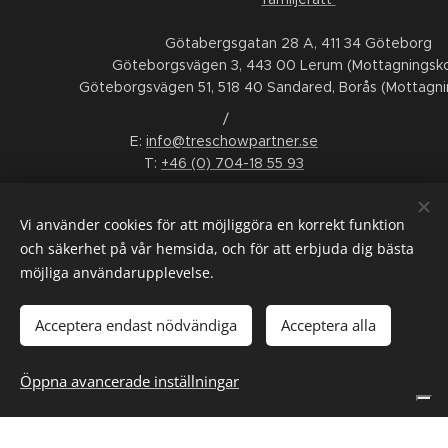
Götabergsgatan 28 A, 411 34 Göteborg
Göteborgsvägen 3, 443 00 Lerum (Mottagningsko
Göteborgsvägen 51, 518 40 Sandared, Borås (Mottagni
/
E:
info@treschowpartner.se
T:
+46 (0) 704-18 55 93
FÖLJ OSS
Vi använder cookies för att möjliggöra en korrekt funktion
LinkedIn
Facebook
Instagram
Youtube
och säkerhet på vår hemsida, och för att erbjuda dig bästa
möjliga användarupplevelse.
ALLMÄNNA VILLKOR
/
KONSUMENTTVISTNÄMND
/
WHISTLEBLOWING
/
INTERGRITETSPOLICY
/
SMS-VILLKOR
Acceptera endast nödvändiga
Acceptera alla
Språk
Öppna avancerade inställningar
Svenska
English
Dina integritetsval