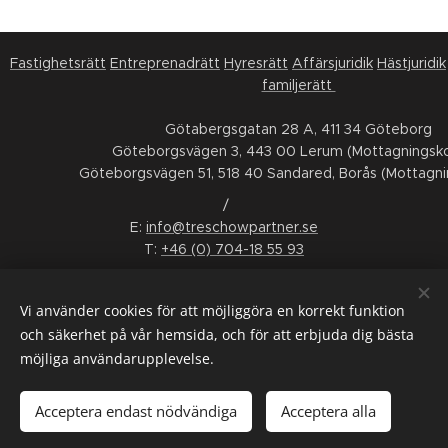
Fastighetsrätt
Entreprenadrätt
Hyresrätt
Affärsjuridik
Hästjuridik
familjerätt
Götabergsgatan 28 A, 411 34 Göteborg
Göteborgsvägen 3, 443 00 Lerum (Mottagningsko
Göteborgsvägen 51, 518 40 Sandared, Borås (Mottagni
/
E:
info@treschowpartner.se
T:
+46 (0) 704-18 55 93
FÖLJ OSS
Vi använder cookies för att möjliggöra en korrekt funktion
LinkedIn
Facebook
Instagram
Youtube
och säkerhet på vår hemsida, och för att erbjuda dig bästa
möjliga användarupplevelse.
ALLMÄNNA VILLKOR
/
KONSUMENTTVISTNÄMND
/
WHISTLEBLOWING
/
INTERGRITETSPOLICY
/
SMS-VILLKOR
Acceptera endast nödvändiga
Acceptera alla
Språk