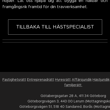
höjder. Låt oss hjälpa dig att bygga en hållbar och
framgångsrik framtid för din travverksamhet.
TILLBAKA TILL HÄSTSPECIALIST
Fastighetsrätt
Entreprenadrätt
Hyresrätt
Affärsjuridik
Hästjuridik
familjerätt
Götabergsgatan 28 A, 411 34 Göteborg
Göteborgsvägen 3, 443 00 Lerum (Mottagningsko
Göteborgsvägen 51, 518 40 Sandared, Borås (Mottagni