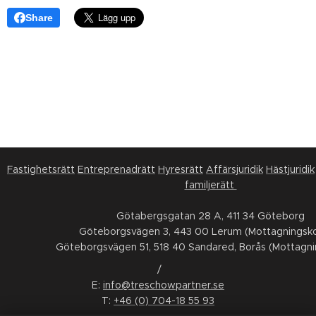
Share
Fastighetsrätt
Entreprenadrätt
Hyresrätt
Affärsjuridik
Hästjuridik
familjerätt
Götabergsgatan 28 A, 411 34 Göteborg
Göteborgsvägen 3, 443 00 Lerum (Mottagningsko
Göteborgsvägen 51, 518 40 Sandared, Borås (Mottagni
/
E:
info@treschowpartner.se
T:
+46 (0) 704-18 55 93